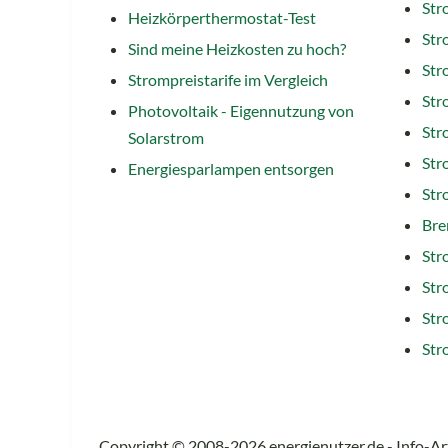
Str
Heizkörperthermostat-Test
Str
Sind meine Heizkosten zu hoch?
Str
Strompreistarife im Vergleich
Str
Photovoltaik - Eigennutzung von
Str
Solarstrom
Str
Energiesparlampen entsorgen
Str
Bre
Str
Str
Str
Str
Copyright © 2008-2026 energienutzer.de - Info-Art