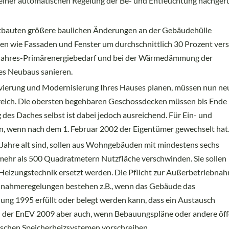
einer automatischen Regelung der Be- und Entfeuchtung nachger
tbauten größere baulichen Änderungen an der Gebäudehülle
 wie Fassaden und Fenster um durchschnittlich 30 Prozent vers
n Jahres-Primärenergiebedarf und bei der Wärmedämmung der
es Neubaus sanieren.
ovierung und Modernisierung Ihres Hauses planen, müssen nun ne
bereich. Die obersten begehbaren Geschossdecken müssen bis Ende
s Daches selbst ist dabei jedoch ausreichend. Für Ein- und
ann, wenn nach dem 1. Februar 2002 der Eigentümer gewechselt hat
 Jahre alt sind, sollen aus Wohngebäuden mit mindestens sechs
hr als 500 Quadratmetern Nutzfläche verschwinden. Sie sollen
Heizungstechnik ersetzt werden. Die Pflicht zur Außerbetriebnah
usnahmeregelungen bestehen z.B., wenn das Gebäude das
g 1995 erfüllt oder belegt werden kann, dass ein Austausch
 der EnEV 2009 aber auch, wenn Bebauungspläne oder andere öff
rischen Speicherheizsystemen vorschreiben.