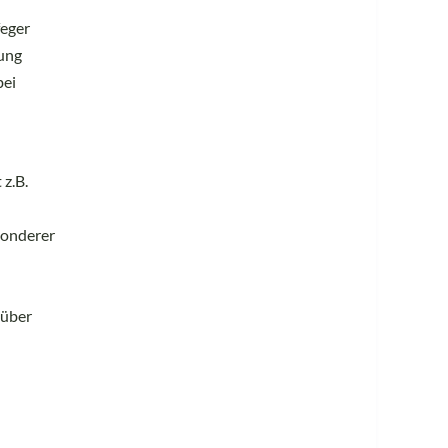
feger
ung
bei
 z.B.
sonderer
 über