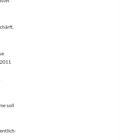
üstet
chärft.
ue
 2011
.
me soll
entlich-