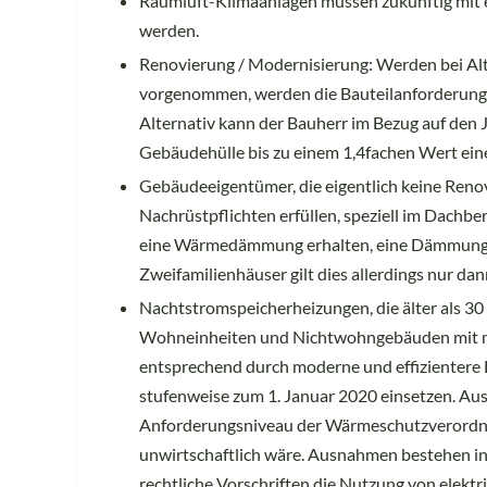
Raumluft-Klimaanlagen müssen zukünftig mit 
werden.
Renovierung / Modernisierung: Werden bei Al
vorgenommen, werden die Bauteilanforderungen
Alternativ kann der Bauherr im Bezug auf de
Gebäudehülle bis zu einem 1,4fachen Wert ein
Gebäudeeigentümer, die eigentlich keine Ren
Nachrüstpflichten erfüllen, speziell im Dach
eine Wärmedämmung erhalten, eine Dämmung de
Zweifamilienhäuser gilt dies allerdings nur d
Nachtstromspeicherheizungen, die älter als 30
Wohneinheiten und Nichtwohngebäuden mit me
entsprechend durch moderne und effizientere 
stufenweise zum 1. Januar 2020 einsetzen. A
Anforderungsniveau der Wärmeschutzverordnun
unwirtschaftlich wäre. Ausnahmen bestehen in
rechtliche Vorschriften die Nutzung von elekt