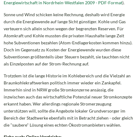
Energiewirtschaft in Nordrhein-Westfalen 2009 - PDF-Format
).
Sonne und Wind schicken keine Rechnung, deshalb wird Energie
durch die Energiewende auf lange Sicht günstiger. Kohle und Gas
verteuern sich allein schon wegen der begrenzten Reserven. Für
Atomkraft und Kohle mussten die privaten Haushalte lange Zeit
hohe Subventionen bezahlen (Atom-Endlagerkosten kommen hinzu).
Doch im Gegensatz zu Kosten der Energiewende wurden diese
Subventionen größtenteils über Steuern bezahlt, sie tauchten nicht
als Einzelposten auf der Strom-Rechnung auf.
Trotzdem ist die lange Historie im Kohlebereich und die Vielzahl an
Braunkohlekraftwerken politisch immer wieder ein Zankapfel.
Immerhin sind in NRW große Stromkonzerne ansässig, die
inzwischen auch das wirtschaftliche Potenzial neuer Stromkonzepte
erkannt haben. Wer allerdings regionale Stromerzeugung
unterstützen will, sollte die Angebote lokaler Grundversorger im
Bereich der Stadtwerke ebenfalls mit in Betracht ziehen - oder gleich
die "saubere" Lösung eines echten Ökostromanbieters wählen.
Siehe auch: Online-Vergleiche: