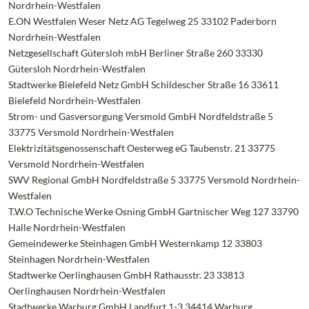
Nordrhein-Westfalen
E.ON Westfalen Weser Netz AG Tegelweg 25 33102 Paderborn
Nordrhein-Westfalen
Netzgesellschaft Gütersloh mbH Berliner Straße 260 33330
Gütersloh Nordrhein-Westfalen
Stadtwerke Bielefeld Netz GmbH Schildescher Straße 16 33611
Bielefeld Nordrhein-Westfalen
Strom- und Gasversorgung Versmold GmbH Nordfeldstraße 5
33775 Versmold Nordrhein-Westfalen
Elektrizitätsgenossenschaft Oesterweg eG Taubenstr. 21 33775
Versmold Nordrhein-Westfalen
SWV Regional GmbH Nordfeldstraße 5 33775 Versmold Nordrhein-
Westfalen
T.W.O Technische Werke Osning GmbH Gartnischer Weg 127 33790
Halle Nordrhein-Westfalen
Gemeindewerke Steinhagen GmbH Westernkamp 12 33803
Steinhagen Nordrhein-Westfalen
Stadtwerke Oerlinghausen GmbH Rathausstr. 23 33813
Oerlinghausen Nordrhein-Westfalen
Stadtwerke Warburg GmbH Landfurt 1-3 34414 Warburg