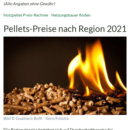
(Alle Angaben ohne Gewähr)
Holzpellet Preis-Rechner
Heizungsbauer finden
Pellets-Preise nach Region 2021
Bild © Gualtiero Boffi - tiero/Fotolia
Die Regionalpreise beziehen sich auf Durchschnittspreise für