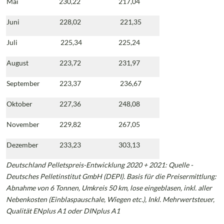
Mai
230,22
217,04
Juni
228,02
221,35
Juli
225,34
225,24
August
223,72
231,97
September
223,37
236,67
Oktober
227,36
248,08
November
229,82
267,05
Dezember
233,23
303,13
Deutschland Pelletspreis-Entwicklung 2020 + 2021: Quelle -
Deutsches Pelletinstitut GmbH (DEPI).
Basis für die Preisermittlung:
Abnahme von 6 Tonnen, Umkreis 50 km, lose eingeblasen, inkl. aller
Nebenkosten (Einblaspauschale, Wiegen etc.), Inkl. Mehrwertsteuer,
Qualität ENplus A1 oder DINplus A1