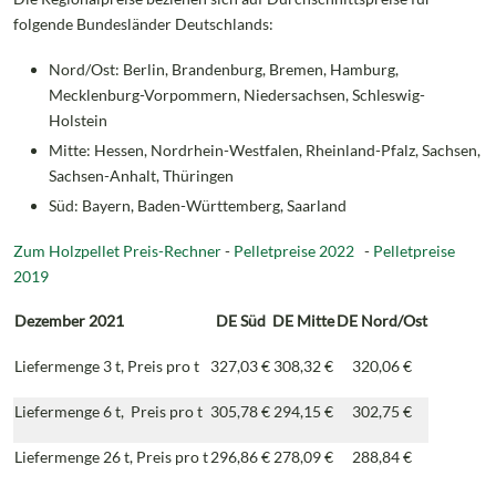
folgende Bundesländer Deutschlands:
Nord/Ost: Berlin, Brandenburg, Bremen, Hamburg,
Mecklenburg-Vorpommern, Niedersachsen, Schleswig-
Holstein
Mitte: Hessen, Nordrhein-Westfalen, Rheinland-Pfalz, Sachsen,
Sachsen-Anhalt, Thüringen
Süd: Bayern, Baden-Württemberg, Saarland
Zum Holzpellet Preis-Rechner
-
Pelletpreise 2022
-
Pelletpreise
2019
Dezember 2021
DE
Süd
DE
Mitte
DE
Nord/Ost
Liefermenge 3 t, Preis pro t
327,03 €
308,32 €
320,06 €
Liefermenge 6 t, Preis pro t
305,78 €
294,15 €
302,75 €
Liefermenge 26 t, Preis pro t
296,86 €
278,09 €
288,84 €